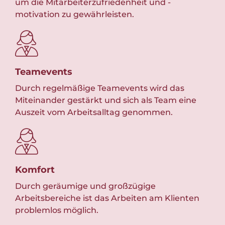
um die Mitarbeiterzufriedenheit und -
geg
motivation zu gewährleisten.
ver
Teamevents
Fle
 die
Durch regelmäßige Teamevents wird das
Wir
Miteinander gestärkt und sich als Team eine
Die
Auszeit vom Arbeitsalltag genommen.
Ar
Komfort
Das
Durch geräumige und großzügige
Kom
ne
Arbeitsbereiche ist das Arbeiten am Klienten
amb
problemlos möglich.
Abw