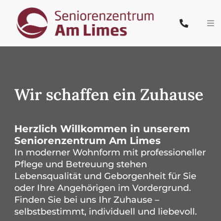
Zum
Inhalt
Tog
springen
Nav
Start
Team
Wir schaffen ein Zuhause
Pflege & Wohnen
Herzlich Willkommen in unserem
Leistungen
Seniorenzentrum Am Limes
In moderner Wohnform mit professioneller
Karriere
Pflege und Betreuung stehen
Lebensqualität und Geborgenheit für Sie
oder Ihre Angehörigen im Vordergrund.
Kontakt
Finden Sie bei uns Ihr Zuhause –
selbstbestimmt, individuell und liebevoll.
PflegeButler.de