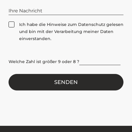
D
Ich habe die Hinweise zum
Datenschutz
gelesen
a
und bin mit der Verarbeitung meiner Daten
t
einverstanden.
e
n
s
Welche Zahl ist größer 9 oder 8 ?
c
h
u
t
z